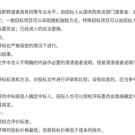
级职称或者具有同等专业水平，由招标人从国务院有关部门或者省、
定；一般招标项目可以采取随机抽取方式，特殊招标项目可以由招标
标委员会；已经进入的应当更换。
密。
评标在严格保密的情况下进行。
和结果。
文件中含义不明确的内容作必要的澄清或者说明，但是澄清或者说明
评标标准和方法，对投标文件进行评审和比较；设有标底的，应当参
荐的中标候选人确定中标人。招标人也可以授权评标委员会直接确定
其规定。
一：
项综合评价标准；
评审的投标价格最低；但是投标价格低于成本的除外。