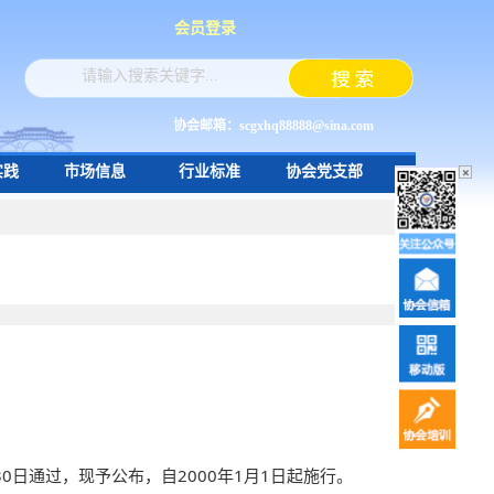
会员登录
协会邮箱：scgxhq88888@sina.com
实践
市场信息
行业标准
协会党支部
×
30
日通过，现予公布，自
2000
年
1
月
1
日起施行。