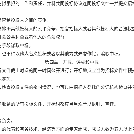
方拟承担的工作和责任，并将共同投标协议连同投标文件一并提交招
得限制投标人之间的竞争。
得排挤其他投标人的公平竞争，损害招标人或者其他投标人的合法权
社会公共利益或者他人的合法权益。
的手段谋取中标。
，也不得以他人名义投标或者以其他方式弄虚作假，骗取中标。
第四章 开标、评标和中标
标文件截止时间的同一时间公开进行；开标地点应当为招标文件中预
人参加。
表检查投标文件的密封情况，也可以由招标人委托的公证机构检查并
前收到的所有投标文件，开标时都应当当众予以拆封、宣读。
会负责。
人的代表和有关技术、经济等方面的专家组成，成员人数为五人以上