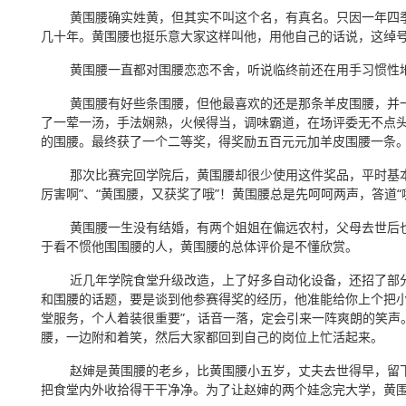
黄围腰确实姓黄，但其实不叫这个名，有真名。只因一年四季大
几十年。黄围腰也挺乐意大家这样叫他，用他自己的话说，这绰
黄围腰一直都对围腰恋恋不舍，听说临终前还在用手习惯性地
黄围腰有好些条围腰，但他最喜欢的还是那条羊皮围腰，并一直珍
了一荤一汤，手法娴熟，火候得当，调味霸道，在场评委无不点
的围腰。最终获了一个二等奖，得奖励五百元元加羊皮围腰一条
那次比赛完回学院后，黄围腰却很少使用这件奖品，平时基本都
厉害啊”、“黄围腰，又获奖了哦”！黄围腰总是先呵呵两声，答道
黄围腰一生没有结婚，有两个姐姐在偏远农村，父母去世后也
于看不惯他围围腰的人，黄围腰的总体评价是不懂欣赏。
近几年学院食堂升级改造，上了好多自动化设备，还招了部分
和围腰的话题，要是谈到他参赛得奖的经历，他准能给你上个把小
堂服务，个人着装很重要”，话音一落，定会引来一阵爽朗的笑声
腰，一边附和着笑，然后大家都回到自己的岗位上忙活起来。
赵婶是黄围腰的老乡，比黄围腰小五岁，丈夫去世得早，留下
把食堂内外收拾得干干净净。为了让赵婶的两个娃念完大学，黄