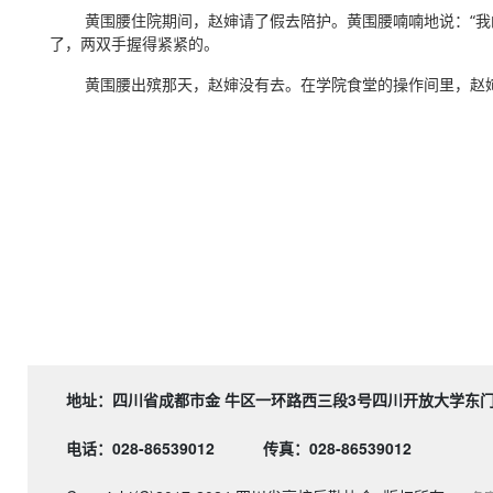
黄围腰住院期间，赵婶请了假去陪护。黄围腰喃喃地说：“我的
了，两双手握得紧紧的。
黄围腰出殡那天，赵婶没有去。在学院食堂的操作间里，赵婶红
地址：四川省成都市金 牛区一环路西三段3号四川开
电话：028-86539012
传真：028-86539012