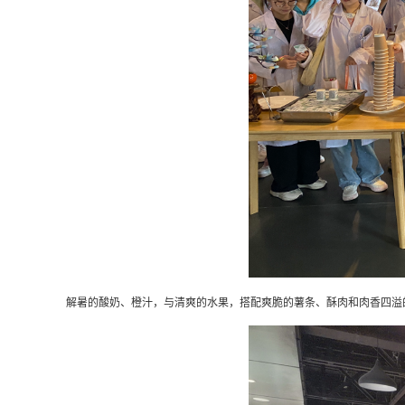
解暑的酸奶、橙汁，与清爽的水果，搭配爽脆的薯条、酥肉和肉香四溢