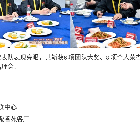
代表队表现亮眼
，共斩获
6 项团队大奖、8 项个人荣
品理念。
食中心
聚香苑餐厅