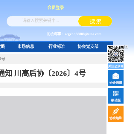
会员登录
协会邮箱：scgxhq88888@sina.com
实践
市场信息
行业标准
协会党支部
×
4号
 川高后协〔2026〕4号